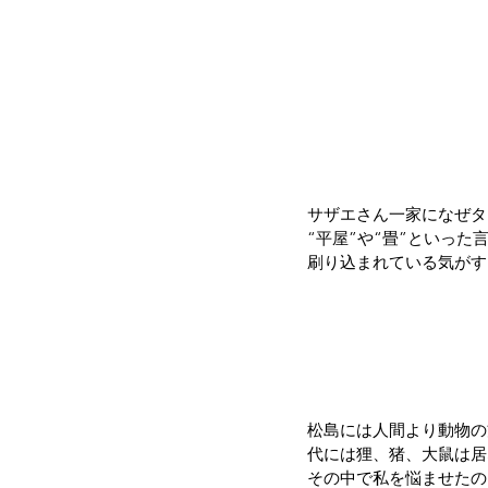
サザエさん一家になぜタ
“平屋”や“畳”といっ
刷り込まれている気がす
松島には人間より動物の
代には狸、猪、大鼠は居
その中で私を悩ませたの