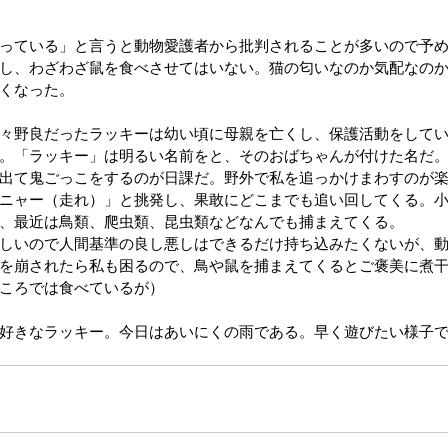
っている」と言うと動物愛護者から批判されることが多いので予
し、わざわざ鼠を食べさせてはいない。猫の匂いなのか気配なの
くなった。
々野良だったラッキーは幼い頃に母親を亡くし、保護活動をして
。「ラッキー」は明るい名前をと、そのおばちゃんが付けた名だ
出て鬼ごっこをするのが日課だ。野外で私を追っかけまわすのが
ニャー（走れ）」と挑発し、果敢にどこまでも追い回してくる。
、最近は鳥類、爬虫類、昆虫類などなんでも捕まえてくる。
しいので
人間基準の良し悪しはできるだけ持ち込みたくないが、
を崩されたら私も困るので、鳥や鼠を捕まえてくるとご褒美に煮
ころでは食べているが）
好きなラッキー。今日はあいにくの雨である。早く遊びたい様子