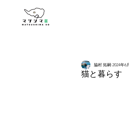
脇村 拓嗣
2024年6
猫と暮らす